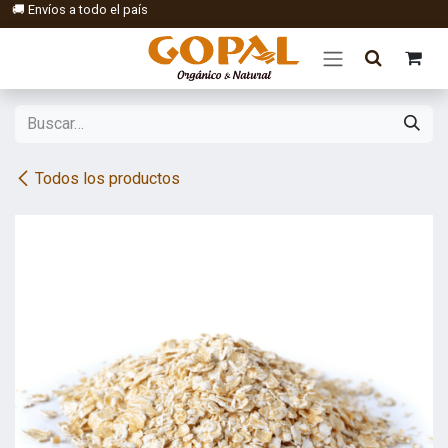
Ir al contenido
🚚 Envíos a todo el país
Todos los productos