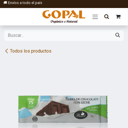
Ir al contenido
🚚 Envíos a todo el país
Todos los productos