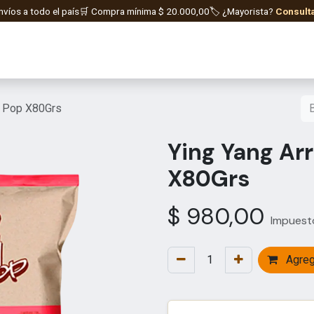
nvíos a todo el país
🛒 Compra mínima $
20.000,00
🏷️ ¿Mayorista?
Consult
orados GOPAL
Hierbas e Infusiones
Suplementos y Co
i Pop X80Grs
Ying Yang Ar
X80Grs
$
980,00
Impuesto
Agrega