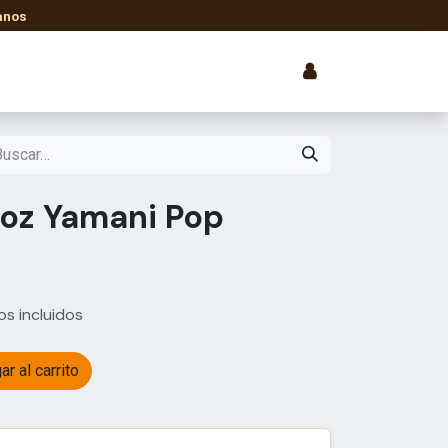
anos
smética
Libros y Ebooks
roz Yamani Pop
s incluidos
r al carrito