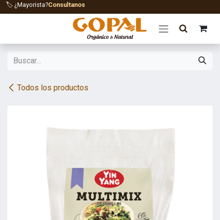
Ir al contenido
🏷️ ¿Mayorista?
Consultanos
Todos los productos