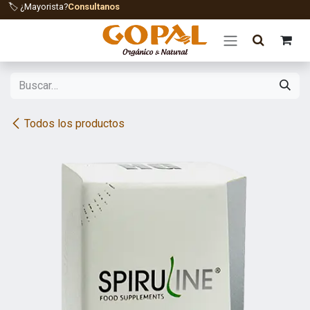
Ir al contenido
🏷️ ¿Mayorista?
Consultanos
Todos los productos