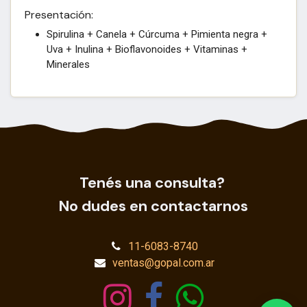
Presentación:
Spirulina + Canela + Cúrcuma + Pimienta negra +
Uva + Inulina + Bioflavonoides + Vitaminas +
Minerales
Tenés una consulta?
No dudes en contactarnos
11-6083-8740
ventas@gopal.com.ar