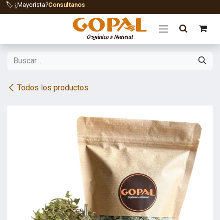
Ir al contenido
🏷️ ¿Mayorista?
Consultanos
Todos los productos