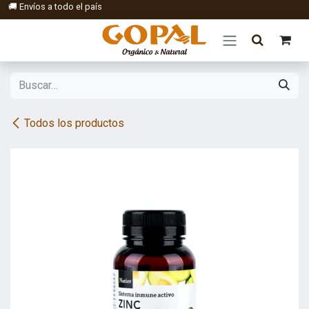
Ir al contenido
🚚 Envíos a todo el país
Todos los productos