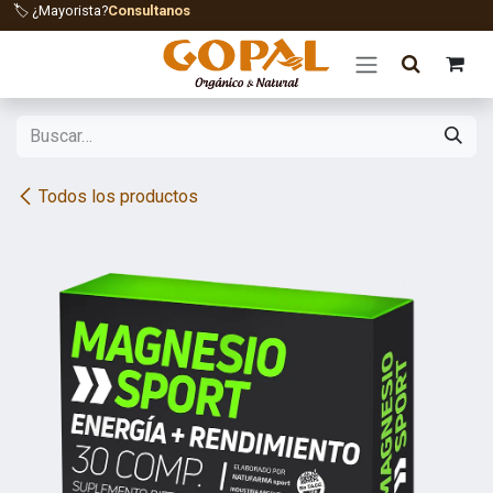
Ir al contenido
🏷️ ¿Mayorista?
Consultanos
Todos los productos