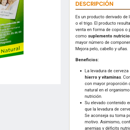
DESCRIPCIÓN
Es un producto derivado de 
o el trigo. El producto resul
venta en forma de copos o p
como
suplemento nutricio
mayor número de componentes
Mejora pelo, cabello y uñas.
Beneficios:
La levadura de cervez
hierro y vitaminas
. Co
con mayor proporción d
natural en el organismo
nutrición.
Su elevado contenido e
que la levadura de cer
Se aconseja su toma p
motivo. Asimismo, contr
anemias y déficits nutri