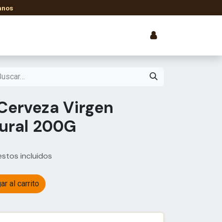
anos
smética
Libros y Ebooks
Cerveza Virgen
tural 200G
stos incluidos
r al carrito