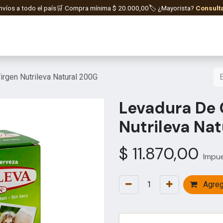
nvíos a todo el país
🛒 Compra mínima $
20.000,00
🏷️ ¿Mayorista?
Consult
orados GOPAL
Hierbas e Infusiones
Suplementos y Co
rgen Nutrileva Natural 200G
Levadura De 
Nutrileva Na
$
11.870,00
Impue
Agrega