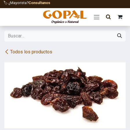
Ir al contenido
🏷️ ¿Mayorista?
Consultanos
Todos los productos