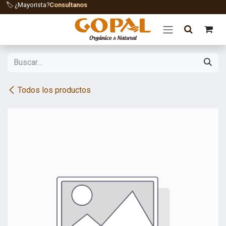
Ir al contenido
🏷️ ¿Mayorista?
Consultanos
Todos los productos