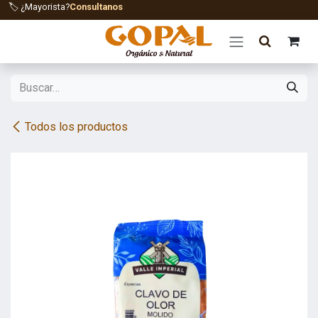
Ir al contenido
🏷️ ¿Mayorista?
Consultanos
Todos los productos