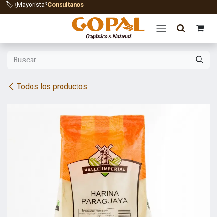
Ir al contenido
🏷️ ¿Mayorista?
Consultanos
Todos los productos