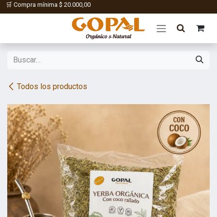
🛒 Compra mínima $
20.000,00
Ir al contenido
Todos los productos